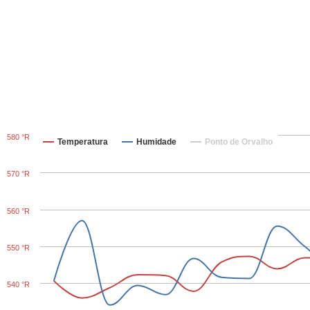
580 °R
Temperatura
Humidade
Ponto de Orvalho
570 °R
560 °R
550 °R
540 °R