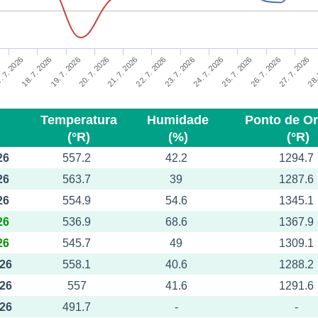
20. 7. 2026
25. 7. 2026
21. 7. 2026
26. 7. 2026
. 7. 2026
22. 7. 2026
27. 7. 2026
18. 7. 2026
23. 7. 2026
28.
19. 7. 2026
24. 7. 2026
Temperatura
Humidade
Ponto de O
(°R)
(%)
(°R)
26
557.2
42.2
1294.7
26
563.7
39
1287.6
26
554.9
54.6
1345.1
26
536.9
68.6
1367.9
26
545.7
49
1309.1
026
558.1
40.6
1288.2
026
557
41.6
1291.6
026
491.7
-
-