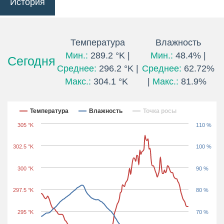
История
Температура
Влажность
Мин.:
289.2 °K |
Мин.:
48.4% |
Сегодня
Среднее:
296.2 °K |
Среднее:
62.72%
Макс.:
304.1 °K
|
Макс.:
81.9%
Последние 24 часа
Температура
Влажность
Точка росы
305 °K
110 %
302.5 °K
100 %
300 °K
90 %
297.5 °K
80 %
295 °K
70 %