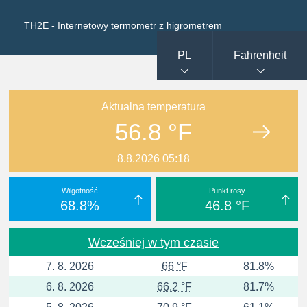
TH2E - Internetowy termometr z higrometrem
PL
Fahrenheit
Aktualna temperatura
56.8 °F
8.8.2026 05:18
Wilgotność
Punkt rosy
68.8%
46.8 °F
Wcześniej w tym czasie
7. 8. 2026
66 °F
81.8%
6. 8. 2026
66.2 °F
81.7%