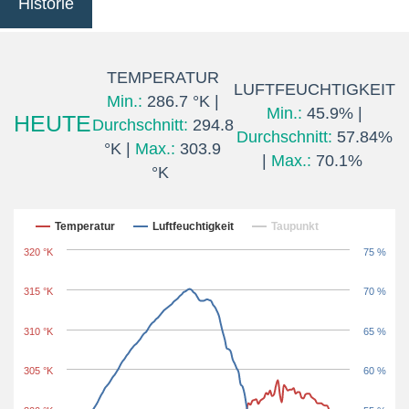
Historie
TEMPERATUR
LUFTFEUCHTIGKEIT
Min.:
286.7 °K |
Min.:
45.9% |
HEUTE
Durchschnitt:
294.8
Durchschnitt:
57.84%
°K |
Max.:
303.9
|
Max.:
70.1%
°K
Letzten 24 Stunden
Temperatur
Luftfeuchtigkeit
Taupunkt
320 °K
75 %
315 °K
70 %
310 °K
65 %
305 °K
60 %