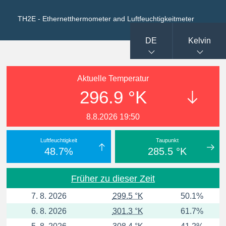
TH2E - Ethernetthermometer and Luftfeuchtigkeitmeter
DE
Kelvin
Aktuelle Temperatur
296.9 °K
8.8.2026 19:50
Luftfeuchtigkeit
Taupunkt
48.7%
285.5 °K
Früher zu dieser Zeit
7. 8. 2026
299.5 °K
50.1%
6. 8. 2026
301.3 °K
61.7%